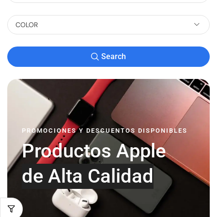
COLOR
Search
PROMOCIONES Y DESCUENTOS DISPONIBLES
Productos Apple
d
e
A
l
t
a
C
a
l
i
d
a
d