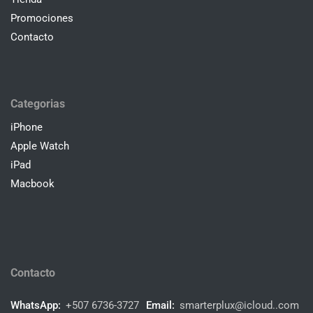
Contacto
Categorias
iPhone
Apple Watch
iPad
Macbook
Contacto
WhatsApp:
+507 6736-3727
Email:
smarterplux@icloud..com
Dirección:
Plaza Hotel el Panamá, Vía España, Panamá