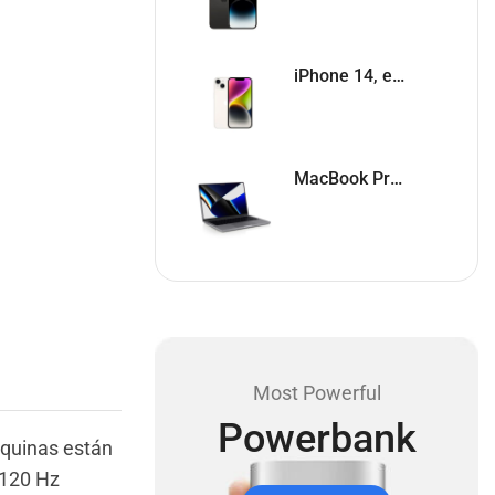
iPhone 14, eSim, Totalmente Desbloqueado Like New
MacBook Pro 2021 14" Apple M1 Pro, (MDM Desactivado) Like New
Most Powerful
Powerbank
squinas están
 120 Hz