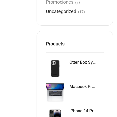
Promociones
(7)
Uncategorized
(17)
Products
Otter Box Symmetry 16 Pro Max
Macbook Pro 2019 Like New
iPhone 14 Pro Max, Sim Fisico Desbloqueado Like New